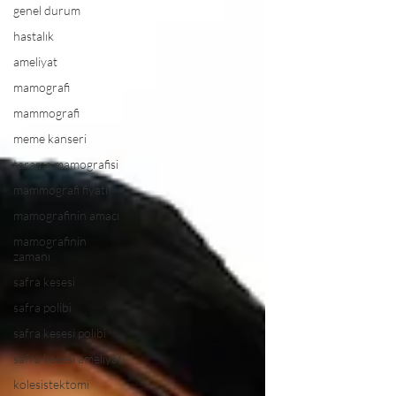
genel durum
hastalık
ameliyat
mamografi
mammografi
meme kanseri
tarama mamografisi
mammografi fiyatı
mamografinin amacı
mamografinin
zamanı
safra kesesi
safra polibi
safra kesesi polibi
safra kesesi ameliyatı
kolesistektomi