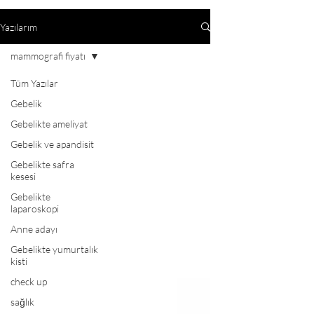
Yazılarım
mammografi fiyatı
Tüm Yazılar
Gebelik
Gebelikte ameliyat
Gebelik ve apandisit
Gebelikte safra
kesesi
Gebelikte
laparoskopi
Anne adayı
Gebelikte yumurtalık
kisti
check up
sağlık