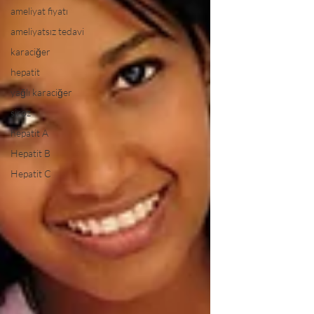
ameliyat fiyatı
ameliyatsız tedavi
karaciğer
hepatit
yağlı karaciğer
siroz
hepatit A
Hepatit B
Hepatit C