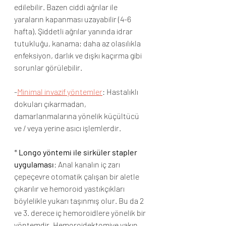
edilebilir. Bazen ciddi ağrılar ile 
yaraların kapanması uzayabilir (4-6 
hafta). Şiddetli ağrılar yanında idrar 
tutukluğu, kanama; daha az olasılıkla 
enfeksiyon, darlık ve dışkı kaçırma gibi 
sorunlar görülebilir. 
-
Minimal invazif yöntemler
: Hastalıklı 
dokuları çıkarmadan, 
damarlanmalarına yönelik küçültücü 
ve / veya yerine asıcı işlemlerdir. 
* 
Longo yöntemi ile sirküler stapler 
uygulaması
: Anal kanalın iç zarı 
çepeçevre otomatik çalışan bir aletle 
çıkarılır ve hemoroid yastıkçıkları 
böylelikle yukarı taşınmış olur. Bu da 2 
ve 3. derece iç hemoroidlere yönelik bir 
yöntemdir. Hemoroidektomiye yakın 