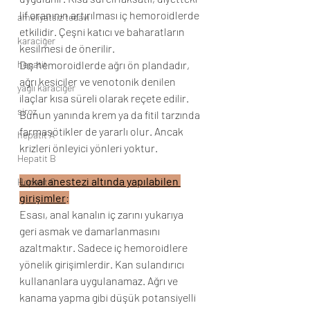
lif oranının artırılması iç hemoroidlerde 
ameliyatsız tedavi
etkilidir. Çeşni katıcı ve baharatların 
karaciğer
kesilmesi de önerilir. 
hepatit
Dış hemoroidlerde ağrı ön plandadır, 
ağrı kesiciler ve venotonik denilen 
yağlı karaciğer
ilaçlar kısa süreli olarak reçete edilir. 
siroz
Bunun yanında krem ya da fitil tarzında 
farmasötikler de yararlı olur. Ancak 
hepatit A
krizleri önleyici yönleri yoktur. 
Hepatit B
Lokal anestezi altında yapılabilen 
Hepatit C
girişimler
:
Esası, anal kanalın iç zarını yukarıya 
geri asmak ve damarlanmasını 
azaltmaktır. Sadece iç hemoroidlere 
yönelik girişimlerdir. Kan sulandırıcı 
kullananlara uygulanamaz. Ağrı ve 
kanama yapma gibi düşük potansiyelli 