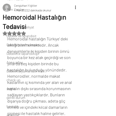
Cengizhan Yiğitler
Tüm Yazılar
4 Mar 2022
2 dakikada okunur
Hemoroidal Hastalığın
Gebelik
Tedavisi
Gebelikte ameliyat
5 üzerinden NaN yıldız
Gebelik ve apandisit
Hemoroidal hastalığın Türkiye' deki 
Gebelikte safra kesesi
sıklığı bilinmemektedir. Ancak 
deneyimlerle iki kişiden birinin ömrü 
Gebelikte laparoskopi
boyunca bir kez atak geçirdiği ve son 
Anne adayı
yıllarda beş kişiden birinde bu 
hastalığın bulunduğu yönündedir. 
Gebelikte yumurtalık kisti
Hemoroidler, normalde makat 
check up
kaslarının iç kısmında yer alan ve anal 
kanalın dışkı sırasında korunmasının 
sağlık
sağlayan yastıkçıklardır. Bunların 
genel durum
dışarıya doğru çıkması, adeta göç 
hastalık
etmesi ve içindeki kılcal damarların 
şişmesi ile hastalık haline gelirler. 
ameliyat