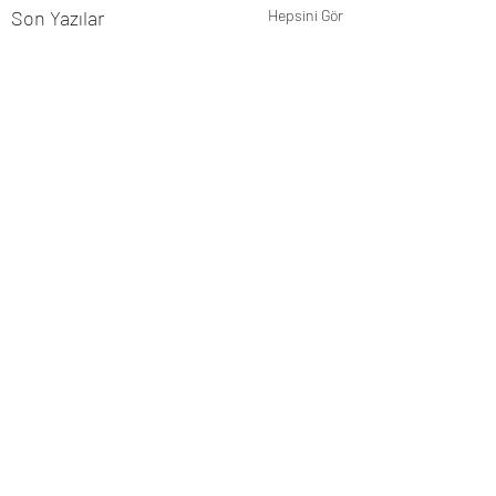
Son Yazılar
Hepsini Gör
Yorumlar
0.0 / 5 (0)