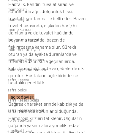
Hastalık, kendini tuvalet sırası ve 
mamografi
sonrasında ağrı, dolgunluk hissi, 
tuvalette zorlanma ile belli eder. Bazen 
mammografi
tuvalet sırasında, dışkıdan hariç bir 
meme kanseri
damlama ya da tuvalet kağıdında 
tarama mamografisi
boyanma tarzında, bazen de 
fışkırırcasına kanama olur. Sürekli 
mammografi fiyatı
oturan ya da ayakta duranlarda ve 
mamografinin amacı
tuvalette uzun süre geçirenlerde, 
kabızlarda, felçlilerde ve gebelerde sık 
mamografinin zamanı
görülür. Hastaların üçte birinde ise 
safra kesesi
hastalık genetiktir.
safra polibi
İlaç tedavisi:
safra kesesi polibi
Bağırsak hareketlerinde kabızlık ya da 
safra kesesi ameliyatı
ishal tarzında sorunlar olduğunda, 
Hemoroid krizleri tetiklenir. Olguların 
kolesistektomi
çoğunda yakınmalara yönelik tedavi 
ameliyat fiyatı
uygulanır. Kısa süreli laksatif, diyetteki 