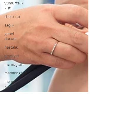
yumurtalık
kisti
check up
sağlık
genel
durum
hastalık
ameliyat
mamografi
mammografi
meme
kanseri
tarama
mamografisi
mammografi
fiyatı
mamografinin
amacı