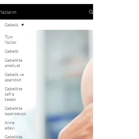
Yazılarım
Gebelik
Tüm
Yazılar
Gebelik
Gebelikte
ameliyat
Gebelik ve
apandisit
Gebelikte
safra
kesesi
Gebelikte
laparoskopi
Anne
adayı
Gebelikte