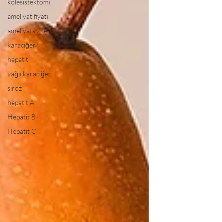
kolesistektomi
ameliyat fiyatı
ameliyatsız tedavi
karaciğer
hepatit
yağlı karaciğer
siroz
hepatit A
Hepatit B
Hepatit C