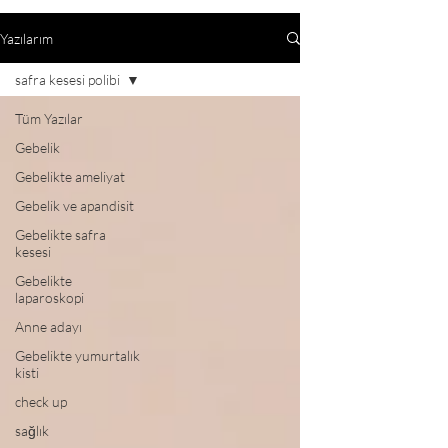
Yazılarım
safra kesesi polibi
Tüm Yazılar
Gebelik
Gebelikte ameliyat
Gebelik ve apandisit
Gebelikte safra
kesesi
Gebelikte
laparoskopi
Anne adayı
Gebelikte yumurtalık
kisti
check up
sağlık