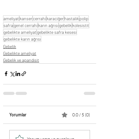
ameliyat
kanser
cerrahi
karaciğer
hastalık
polip
safra
genel cerrahi
karın ağrısı
gebelik
kolesistit
gebelikte ameliyat
gebelikte safra kesesi
gebelikte karın ağrısı
Gebelik
Gebelikte ameliyat
Gebelik ve apandisit
Yorumlar
0.0 / 5 (0)
Yorum yapın ve puanlayın...