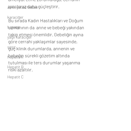
işini biraz daha güçleştirir. 
ameliyatsız tedavi
karaciğer
Bu sırada Kadın Hastalıkları ve Doğum 
hepatit
uzmanının da  anne ve bebeği yakından 
takip etmesi önemlidir. Gebeliğin ayına 
yağlı karaciğer
göre cerrahi yaklaşımlar sayesinde, 
siroz
güç klinik durumlarda, annenin ve 
bebeğin sürekli gözetim altında 
hepatit A
tutulması ile ters durumlar yaşanma 
Hepatit B
riski azaltılır. 
Hepatit C