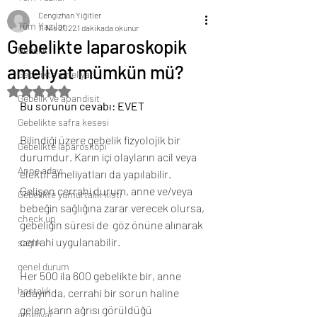
Cengizhan Yiğitler
Tüm Yazılar
11 Nis 2022
1 dakikada okunur
Gebelikte laparoskopik
Gebelik
ameliyat mümkün mü?
Gebelikte ameliyat
5 üzerinden NaN yıldız
Gebelik ve apandisit
Bu sorunun cevabı: EVET
Gebelikte safra kesesi
Bilindiği üzere gebelik fizyolojik bir 
Gebelikte laparoskopi
durumdur. Karın içi olayların acil veya 
Anne adayı
elektif ameliyatları da yapılabilir. 
Gelişen cerrahi durum, anne ve/veya 
Gebelikte yumurtalık kisti
bebeğin sağlığına zarar verecek olursa, 
check up
gebeliğin süresi de  göz önüne alınarak 
cerrahi uygulanabilir. 
sağlık
genel durum
Her 500 ila 600 gebelikte bir, anne 
hastalık
adayında, cerrahi bir sorun haline 
gelen karın ağrısı görüldüğü 
ameliyat