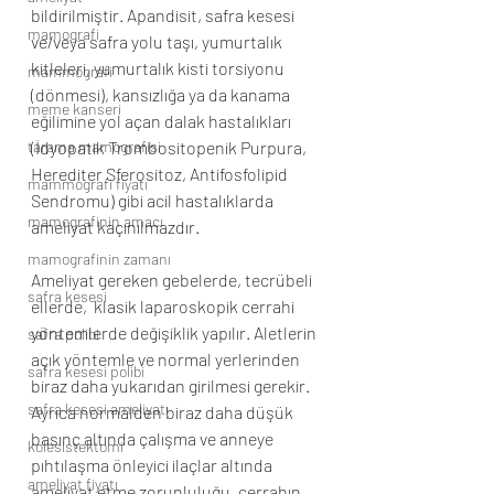
bildirilmiştir. Apandisit, safra kesesi 
mamografi
ve/veya safra yolu taşı, yumurtalık 
kitleleri, yumurtalık kisti torsiyonu 
mammografi
(dönmesi), kansızlığa ya da kanama 
meme kanseri
eğilimine yol açan dalak hastalıkları 
tarama mamografisi
(İdyopatik Trombositopenik Purpura, 
Herediter Sferositoz, Antifosfolipid 
mammografi fiyatı
Sendromu) gibi acil hastalıklarda 
mamografinin amacı
ameliyat kaçınılmazdır. 
mamografinin zamanı
Ameliyat gereken gebelerde, tecrübeli 
safra kesesi
ellerde,  klasik laparoskopik cerrahi 
yöntemlerde değişiklik yapılır. Aletlerin 
safra polibi
açık yöntemle ve normal yerlerinden 
safra kesesi polibi
biraz daha yukarıdan girilmesi gerekir. 
safra kesesi ameliyatı
Ayrıca normalden biraz daha düşük 
basınç altında çalışma ve anneye 
kolesistektomi
pıhtılaşma önleyici ilaçlar altında 
ameliyat fiyatı
ameliyat etme zorunluluğu, cerrahın 