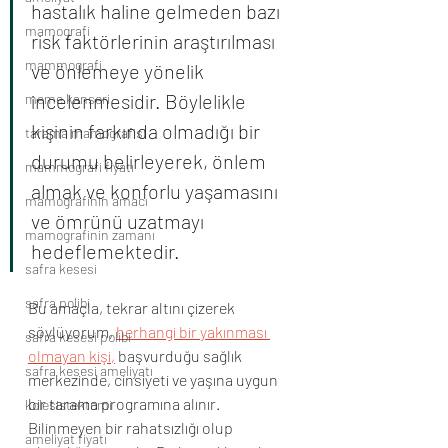
hastalık haline gelmeden bazı 
mamografi
risk faktörlerinin araştırılması 
mammografi
ve önlemeye yönelik 
incelenmesidir. Böylelikle 
meme kanseri
kişinin farkında olmadığı bir 
tarama mamografisi
durumu belirleyerek, önlem 
mammografi fiyatı
almak ve konforlu yaşamasını 
mamografinin amacı
ve ömrünü uzatmayı 
mamografinin zamanı
hedeflemektedir. 
safra kesesi
safra polibi
Bu amaçla, tekrar altını çizerek 
söylüyorum, 
herhangi bir yakınması 
safra kesesi polibi
olmayan kişi,
 başvurduğu sağlık 
safra kesesi ameliyatı
merkezinde, cinsiyeti ve yaşına uygun 
bir tarama programına alınır. 
kolesistektomi
Bilinmeyen bir rahatsızlığı olup 
ameliyat fiyatı