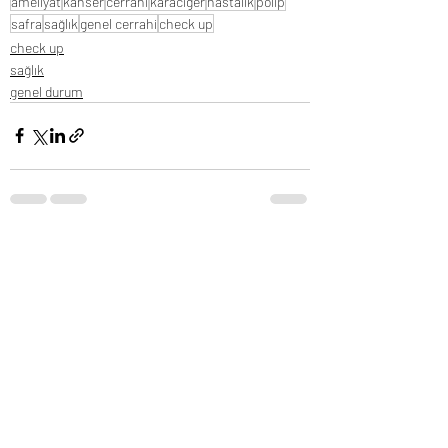
ameliyat
kanser
cerrahi
karaciğer
hastalık
polip
safra
sağlık
genel cerrahi
check up
check up
sağlık
genel durum
Son Yazılar
Hepsini Gör