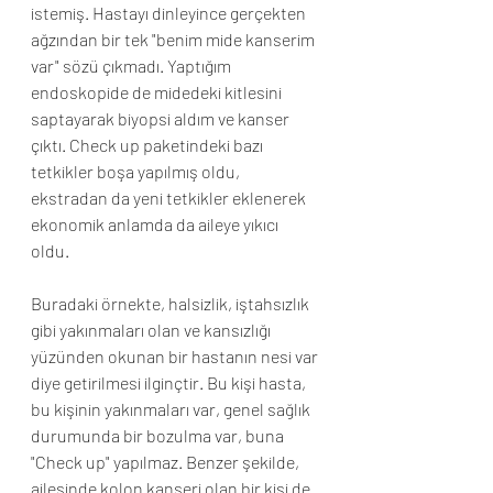
istemiş. Hastayı dinleyince gerçekten 
ağzından bir tek "benim mide kanserim 
var" sözü çıkmadı. Yaptığım 
endoskopide de midedeki kitlesini 
saptayarak biyopsi aldım ve kanser 
çıktı. Check up paketindeki bazı 
tetkikler boşa yapılmış oldu, 
ekstradan da yeni tetkikler eklenerek 
ekonomik anlamda da aileye yıkıcı 
oldu. 
Buradaki örnekte, halsizlik, iştahsızlık 
gibi yakınmaları olan ve kansızlığı 
yüzünden okunan bir hastanın nesi var 
diye getirilmesi ilginçtir. Bu kişi hasta, 
bu kişinin yakınmaları var, genel sağlık 
durumunda bir bozulma var, buna 
"Check up" yapılmaz. Benzer şekilde, 
ailesinde kolon kanseri olan bir kişi de 