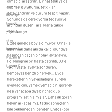
olmadığı araştırılır. Bir hastalık ya da 
ameliyatsız tedavi
şüphesi bulunursa, tetkikler 
detaylandırılır ve durum tespiti yapılır. 
karaciğer
Sonunda da gerekiyorsa tedavisi ve 
hepatit
ardından düzenli aralıklarla takibi 
yapılır. 
yağlı karaciğer
siroz
Bizde genelde böyle olmuyor. Örnekle 
hepatit A
anlatmak daha akılda kalıcı olur diye 
başımdan geçen bir olayı aktarayım: 
Hepatit B
Polikliniğime bir hasta getirildi, 80' e 
Hepatit C
yakın yaşta, ayakta zor duran, 
bembeyaz benizli bir erkek... Evde 
hareketlerinin yavaşladığını, sürekli 
uyukladığını, yemek yemediğini görerek 
nesi var acaba diye bir check up 
programı satın almışlar. Daha ilk gören 
hekim arkadaşımız, tetkik sonuçlarını 
bile beklemeden, benden Endoskopi 