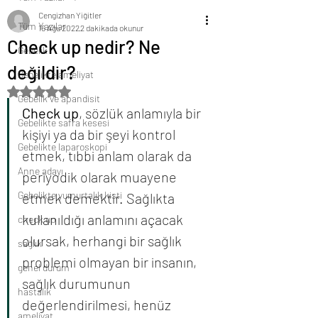
Cengizhan Yiğitler
Tüm Yazılar
16 Ağu 2022
2 dakikada okunur
Check up nedir? Ne
Gebelik
değildir?
Gebelikte ameliyat
5 üzerinden NaN yıldız
Gebelik ve apandisit
Check up
, sözlük anlamıyla bir 
Gebelikte safra kesesi
kişiyi ya da bir şeyi kontrol 
Gebelikte laparoskopi
etmek, tıbbi anlam olarak da 
Anne adayı
periyodik olarak muayene 
Gebelikte yumurtalık kisti
etmek demektir. Sağlıkta 
kullanıldığı anlamını açacak 
check up
olursak, herhangi bir sağlık 
sağlık
problemi olmayan bir insanın, 
genel durum
sağlık durumunun 
hastalık
değerlendirilmesi, henüz 
ameliyat