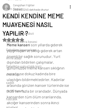
Cengizhan Yiğitler
Tüm Yazılar
26 Ara 2024
5 dakikada okunur
KENDİ KENDİNE MEME
Gebelik
MUAYENESİ NASIL
Gebelikte ameliyat
YAPILIR ?
Gebelik ve apandisit
5 üzerinden NaN yıldız
Gebelikte safra kesesi
Meme kanseri 
son yıllarda giderek 
Gebelikte laparoskopi
yaygınlaşan ve sıklığı giderek artan 
önemli bir sağlık sorunudur. Yurt 
Anne adayı
dışından bildirilen çalışmalar, 
Gebelikte yumurtalık kisti
günümüzde meme kanseri sıklığının 
neredeyse dokuz kadında bire 
check up
ulaştığını bildirmektedirler. Kadınlar 
sağlık
arasında görülen kanser türlerinde ise 
genel durum
%25’ ten fazla bir orandadır. Dünyada 
kanserden tüm ölüm oranlarında, 
hastalık
akciğer kanserinden sonra ikinci 
ameliyat