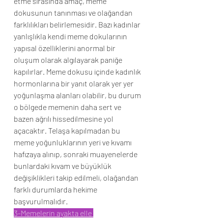
etme sırasında amaç, meme 
dokusunun tanınması ve olağandan 
farklılıkları belirlemesidir. Bazı kadınlar 
yanlışlıkla kendi meme dokularının 
yapısal özelliklerini anormal bir 
oluşum olarak algılayarak paniğe 
kapılırlar. Meme dokusu içinde kadınlık 
hormonlarına bir yanıt olarak yer yer 
yoğunlaşma alanları olabilir, bu durum 
o bölgede memenin daha sert ve 
bazen ağrılı hissedilmesine yol 
açacaktır. Telaşa kapılmadan bu 
meme yoğunluklarının yeri ve kıvamı 
hafızaya alınıp, sonraki muayenelerde 
bunlardaki kıvam ve büyüklük 
değişiklikleri takip edilmeli, olağandan 
farklı durumlarda hekime 
başvurulmalıdır.
3-Memelerin ayakta elle 