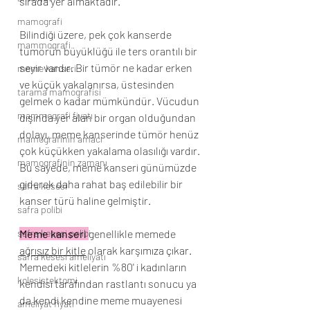
sırada yer almaktadır.
mamografi
Bilindiği üzere, pek çok kanserde 
mammografi
tümörün büyüklüğü ile ters orantılı bir 
seyir vardır. Bir tümör ne kadar erken 
meme kanseri
ve küçük yakalanırsa, üstesinden 
tarama mamografisi
gelmek o kadar mümkündür. Vücudun 
mammografi fiyatı
dışında yer alan bir organ olduğundan 
dolayı, meme kanserinde tümör henüz 
mamografinin amacı
çok küçükken yakalama olasılığı vardır. 
mamografinin zamanı
Bu sayede, meme kanseri günümüzde 
giderek daha rahat baş edilebilir bir 
safra kesesi
kanser türü haline gelmiştir.
safra polibi
safra kesesi polibi
Meme kanseri 
genellikle memede 
ağrısız bir kitle
 olarak karşımıza çıkar.
safra kesesi ameliyatı
Memedeki kitlelerin %80' i kadınların 
kolesistektomi
kendisi tarafından rastlantı sonucu ya 
da kendi kendine meme muayenesi 
ameliyat fiyatı