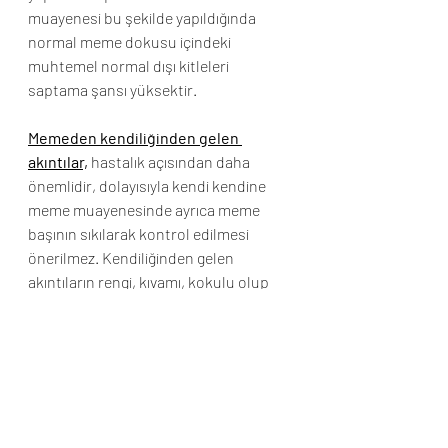
muayenesi bu şekilde yapıldığında 
normal meme dokusu içindeki 
muhtemel normal dışı kitleleri 
saptama şansı yüksektir.
Memeden kendiliğinden gelen 
akıntılar,
 hastalık açısından daha 
önemlidir, dolayısıyla kendi kendine 
meme muayenesinde ayrıca meme 
başının sıkılarak kontrol edilmesi 
önerilmez. Kendiliğinden gelen 
akıntıların rengi, kıvamı, kokulu olup 
olmadığının kaydedilerek, doktora 
haber verilmesi yeterlidir. Bu konuda 
doktorun önerilerine uyulmalıdır.
Memede bulunan her kitlenin mutlaka 
kötü huylu olması diye bir durum söz 