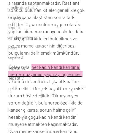
sırasında saptanmaktadır. Rastlantı 
ameliyatsız tedavi
sonucu bulunan kitleler genellikle çok 
büyük çapa ulaştıktan sonra fark 
karaciğer
edilirler. Oysa usulüne uygun olarak 
hepatit
yapılan bir meme muayenesinde, daha 
yağlı karaciğer
ufak çaptaki kitleleri bulabilmek ve 
ayrıca meme kanserinin diğer bazı 
siroz
bulgularını belirlemek mümkündür.
hepatit A
Dolayısıyla, 
her kadın kendi kendine 
Hepatit B
meme muayenesi yapmayı öğrenmeli
Hepatit C
ve bunu düzenli bir alışkanlık haline 
getirmelidir. Gerçek hayatta ne yazık ki 
durum böyle değildir. “Olmayan şey 
sorun değildir, bulunursa özellikle de 
kanser çıkarsa, sorun haline gelir” 
hesabıyla çoğu kadın kendi kendini 
muayene etmekten kaçınmaktadır.
Oysa meme kanserinde erken tanı, 