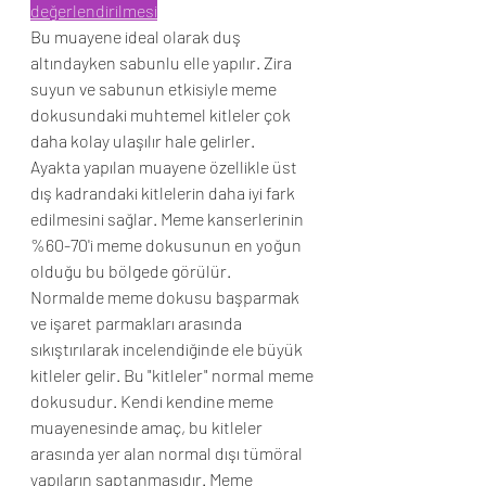
değerlendirilmesi
Bu muayene ideal olarak duş 
altındayken sabunlu elle yapılır. Zira 
suyun ve sabunun etkisiyle meme 
dokusundaki muhtemel kitleler çok 
daha kolay ulaşılır hale gelirler.
Ayakta yapılan muayene özellikle üst 
dış kadrandaki kitlelerin daha iyi fark 
edilmesini sağlar. Meme kanserlerinin 
%60-70'i meme dokusunun en yoğun 
olduğu bu bölgede görülür.
Normalde meme dokusu başparmak 
ve işaret parmakları arasında 
sıkıştırılarak incelendiğinde ele büyük 
kitleler gelir. Bu "kitleler" normal meme 
dokusudur. Kendi kendine meme 
muayenesinde amaç, bu kitleler 
arasında yer alan normal dışı tümöral 
yapıların saptanmasıdır. Meme 